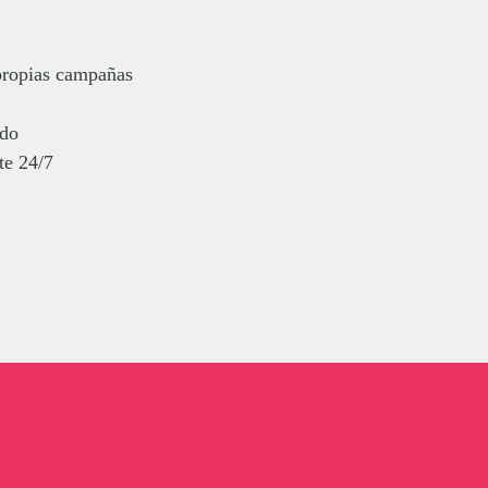
 propias campañas
ado
te 24/7