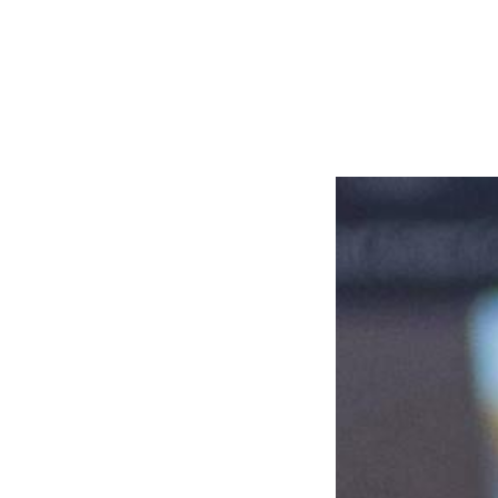
WE'RE A
NSULTING FIRM
LT DIFFERENTLY.